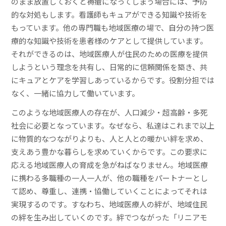
のまま放置しておくと褥瘡になってしまう場合には、予防
的な対処もします。看護師もキュアができる知識や技術を
もっています。他の専門職も地域医療の場で、自分の持つ医
療的な知識や技術を患者様のケアとして提供しています。
それができるのは、地域医療人が住民のための医療を提供
しようという理念を共有し、日常的に信頼関係を築き、共
にキュアとケアを学習しあっているからです。役割分担では
なく、一緒に協力して働いています。
このような地域医療人の存在が、人口減少・超高齢・多死
社会に必要となっています。なぜなら、私達はこれまで以上
に物質的なつながりよりも、人と人との暖かい絆を求め、
支えあう豊かな暮らしを求めていくからです。この要求に
応える地域医療人の育成を急がねばなりません。地域医療
に携わる多職種の一人一人が、他の職種をパートナーとし
て認め、尊重し、連携・協働していくことによってそれは
実現するのです。すなわち、地域医療人の絆が、地域住民
の絆を生み出していくのです。絆でつながった「リニアモ