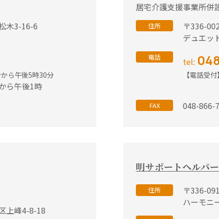
居宅介護支援事業所併
木3-16-6
〒336-0
住所
デュエッ
8
048
電話
tel:
分から午後5時30分
【電話受付
から午後1時
土
048-866-
FAX
明サポートヘルパー
〒336-0
住所
ハーモニー
区上峰4-8-18