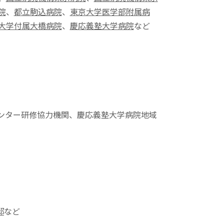
院
、
都立駒込病院
、
東京大学医学部附属病
大学付属大橋病院
、
慶応義塾大学病院
など
ンター研修協力機関、慶応義塾大学病院地域
邸
など