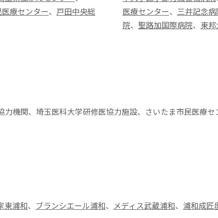
民医療センター
、
戸田中央総
医療センター
、
三井記念病
院
、
聖路加国際病院
、
東邦
協力機関、埼玉医科大学研修医協力施設、さいたま市民医療セ
家東浦和
、
ブランシエール浦和
、
メディス武蔵浦和
、
浦和成匠