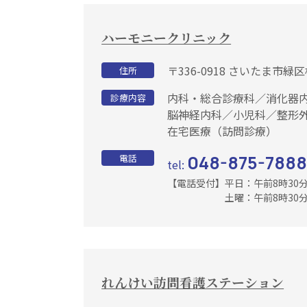
ハーモニークリニック
〒336-0918 さいたま市緑区松
住所
内科・総合診療科／
消化器
診療内容
脳神経内科／
小児科／
整形
在宅医療（訪問診療）
048-875-788
電話
tel:
【電話受付】
平日：午前8時30
土曜：午前8時30分か
れんけい訪問看護ステーション