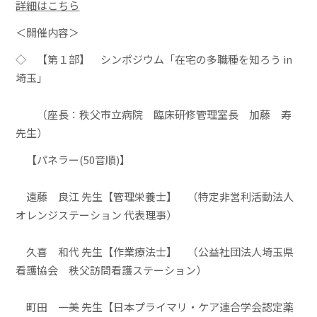
詳細はこちら
＜開催内容＞
◇ 【第１部】 シンポジウム「在宅の多職種を知ろう in
埼玉」
（座長：秩父市立病院 臨床研修管理室長 加藤 寿
先生）
【パネラー(50音順)】
遠藤 良江 先生【管理栄養士】
（特定非営利活動法人
オレンジステーション 代表理事）
久喜 和代 先生【作業療法士】
（公益社団法人埼玉県
看護協会 秩父訪問看護ステーション）
町田 一美 先生【日本プライマリ・ケア連合学会認定薬